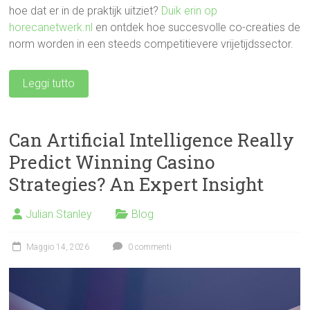
hoe dat er in de praktijk uitziet?
Duik erin op
horecanetwerk.nl
en ontdek hoe succesvolle co-creaties de
norm worden in een steeds competitievere vrijetijdssector.
Leggi tutto
Can Artificial Intelligence Really
Predict Winning Casino
Strategies? An Expert Insight
Julian Stanley
Blog
Maggio 14, 2026
0 commenti