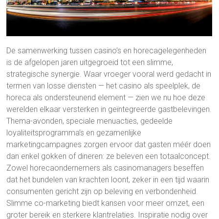
De samenwerking tussen casino’s en horecagelegenheden
is de afgelopen jaren uitgegroeid tot een slimme,
strategische synergie. Waar vroeger vooral werd gedacht in
termen van losse diensten — het casino als speelplek, de
horeca als ondersteunend element — zien we nu hoe deze
werelden elkaar versterken in geïntegreerde gastbelevingen.
Thema-avonden, speciale menuacties, gedeelde
loyaliteitsprogramma’s en gezamenlijke
marketingcampagnes zorgen ervoor dat gasten méér doen
dan enkel gokken of dineren: ze beleven een totaalconcept.
Zowel horecaondernemers als casinomanagers beseffen
dat het bundelen van krachten loont, zeker in een tijd waarin
consumenten gericht zijn op beleving en verbondenheid.
Slimme co-marketing biedt kansen voor meer omzet, een
groter bereik en sterkere klantrelaties. Inspiratie nodig over