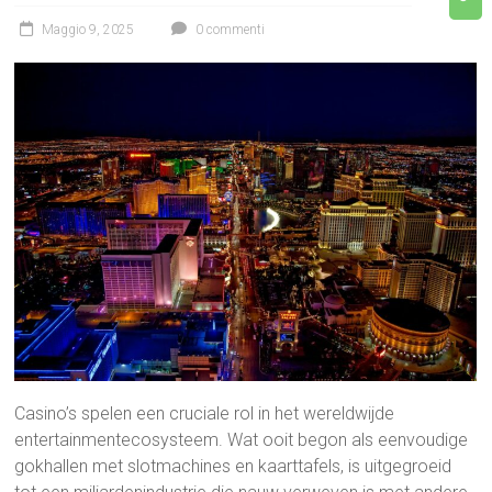
Maggio 9, 2025
0 commenti
Casino’s spelen een cruciale rol in het wereldwijde
entertainmentecosysteem. Wat ooit begon als eenvoudige
gokhallen met slotmachines en kaarttafels, is uitgegroeid