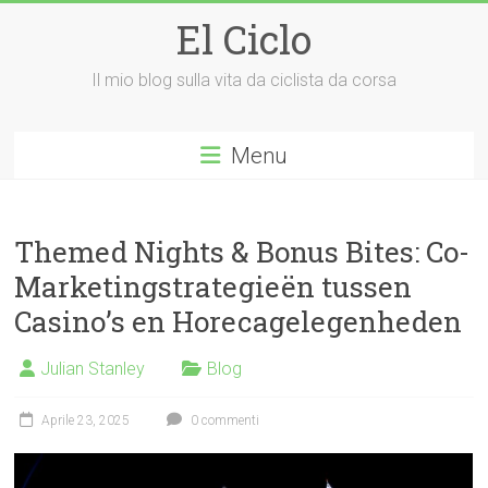
Vai
El Ciclo
al
contenuto
Il mio blog sulla vita da ciclista da corsa
Menu
Themed Nights & Bonus Bites: Co-
Marketingstrategieën tussen
Casino’s en Horecagelegenheden
Julian Stanley
Blog
Aprile 23, 2025
0 commenti