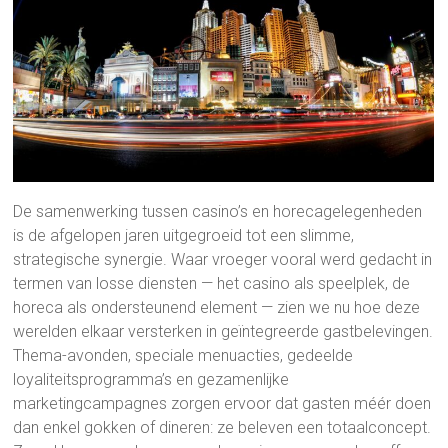
De samenwerking tussen casino’s en horecagelegenheden
is de afgelopen jaren uitgegroeid tot een slimme,
strategische synergie. Waar vroeger vooral werd gedacht in
termen van losse diensten — het casino als speelplek, de
horeca als ondersteunend element — zien we nu hoe deze
werelden elkaar versterken in geïntegreerde gastbelevingen.
Thema-avonden, speciale menuacties, gedeelde
loyaliteitsprogramma’s en gezamenlijke
marketingcampagnes zorgen ervoor dat gasten méér doen
dan enkel gokken of dineren: ze beleven een totaalconcept.