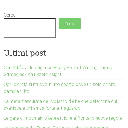
Cerca
Cerca
Ultimi post
Can Artificial Intelligence Really Predict Winning Casino
Strategies? An Expert Insight
Ogni ciclista si muove in uno spazio dove un solo errore
cambia tutto
La metà trascurata del ciclismo d’élite che determina chi
svanisce e chi arriva forte al traguardo
Le gare di mountain bike elettriche affrontano nuove regole