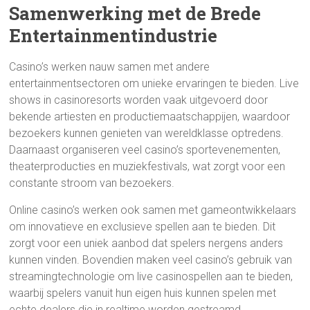
Samenwerking met de Brede
Entertainmentindustrie
Casino’s werken nauw samen met andere
entertainmentsectoren om unieke ervaringen te bieden. Live
shows in casinoresorts worden vaak uitgevoerd door
bekende artiesten en productiemaatschappijen, waardoor
bezoekers kunnen genieten van wereldklasse optredens.
Daarnaast organiseren veel casino’s sportevenementen,
theaterproducties en muziekfestivals, wat zorgt voor een
constante stroom van bezoekers.
Online casino’s werken ook samen met gameontwikkelaars
om innovatieve en exclusieve spellen aan te bieden. Dit
zorgt voor een uniek aanbod dat spelers nergens anders
kunnen vinden. Bovendien maken veel casino’s gebruik van
streamingtechnologie om live casinospellen aan te bieden,
waarbij spelers vanuit hun eigen huis kunnen spelen met
echte dealers die in realtime worden gestreamd.