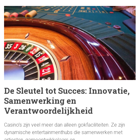
De Sleutel tot Succes: Innovatie,
Samenwerking en
Verantwoordelijkheid
Casino’s zijn veel meer dan alleen gokfaciliteiten. Ze zijn
dynamische entertainmenthubs die samenwerken met
artiesten, gameontwikkelaars en