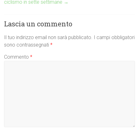
ciclismo in sette settimane
→
Lascia un commento
Il tuo indirizzo email non sarà pubblicato.
I campi obbligatori
sono contrassegnati
*
Commento
*