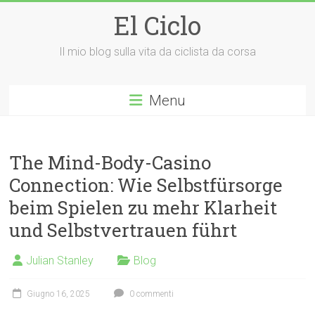
Vai
El Ciclo
al
contenuto
Il mio blog sulla vita da ciclista da corsa
Menu
The Mind-Body-Casino
Connection: Wie Selbstfürsorge
beim Spielen zu mehr Klarheit
und Selbstvertrauen führt
Julian Stanley
Blog
Giugno 16, 2025
0 commenti