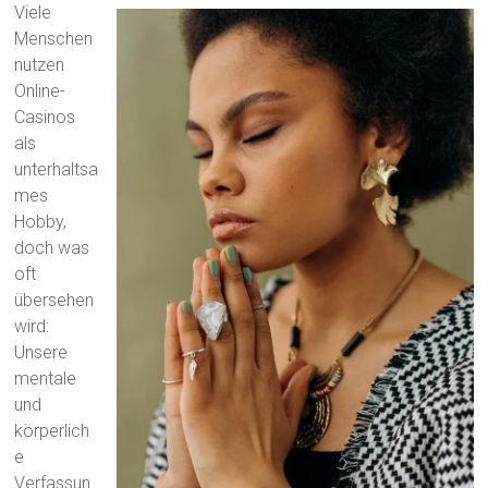
Viele
Menschen
nutzen
Online-
Casinos
als
unterhaltsa
mes
Hobby,
doch was
oft
übersehen
wird:
Unsere
mentale
und
körperlich
e
Verfassun