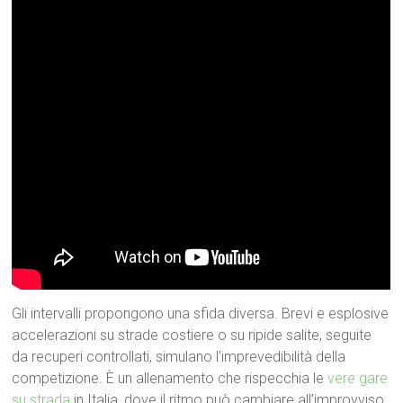
Gli intervalli propongono una sfida diversa. Brevi e esplosive
accelerazioni su strade costiere o su ripide salite, seguite
da recuperi controllati, simulano l’imprevedibilità della
competizione. È un allenamento che rispecchia le
vere gare
su strada
in Italia, dove il ritmo può cambiare all’improvviso