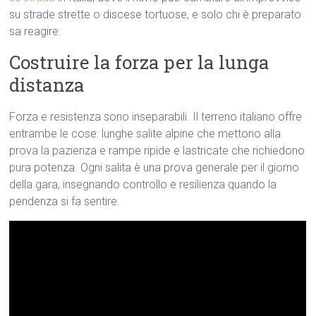
su strade strette o discese tortuose, e solo chi è preparato
sa reagire.
Costruire la forza per la lunga
distanza
Forza e resistenza sono inseparabili. Il terreno italiano offre
entrambe le cose: lunghe salite alpine che mettono alla
prova la pazienza e rampe ripide e lastricate che richiedono
pura potenza. Ogni salita è una prova generale per il giorno
della gara, insegnando controllo e resilienza quando la
pendenza si fa sentire.