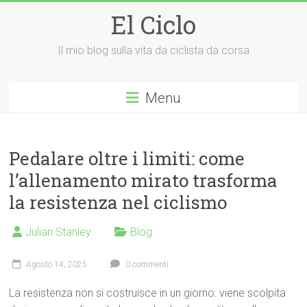
Vai
El Ciclo
al
contenuto
Il mio blog sulla vita da ciclista da corsa
Menu
Pedalare oltre i limiti: come
l’allenamento mirato trasforma
la resistenza nel ciclismo
Julian Stanley
Blog
Agosto 14, 2025
0 commenti
La resistenza non si costruisce in un giorno: viene scolpita