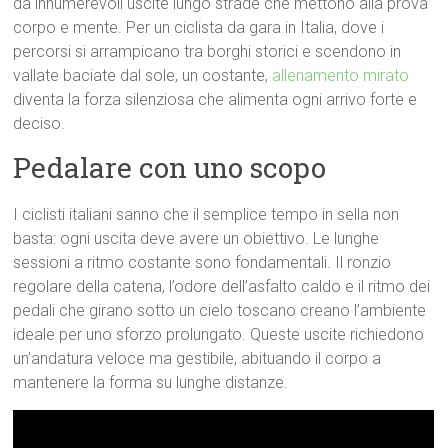
da innumerevoli uscite lungo strade che mettono alla prova
corpo e mente. Per un ciclista da gara in Italia, dove i
percorsi si arrampicano tra borghi storici e scendono in
vallate baciate dal sole, un costante,
allenamento mirato
diventa la forza silenziosa che alimenta ogni arrivo forte e
deciso.
Pedalare con uno scopo
I ciclisti italiani sanno che il semplice tempo in sella non
basta: ogni uscita deve avere un obiettivo. Le lunghe
sessioni a ritmo costante sono fondamentali. Il ronzio
regolare della catena, l’odore dell’asfalto caldo e il ritmo dei
pedali che girano sotto un cielo toscano creano l’ambiente
ideale per uno sforzo prolungato. Queste uscite richiedono
un’andatura veloce ma gestibile, abituando il corpo a
mantenere la forma su lunghe distanze.