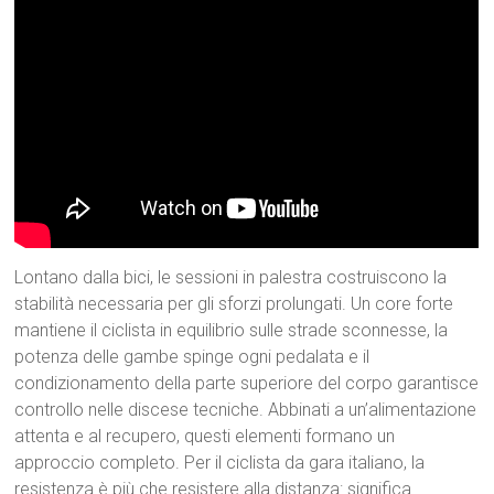
Lontano dalla bici, le sessioni in palestra costruiscono la
stabilità necessaria per gli sforzi prolungati. Un core forte
mantiene il ciclista in equilibrio sulle strade sconnesse, la
potenza delle gambe spinge ogni pedalata e il
condizionamento della parte superiore del corpo garantisce
controllo nelle discese tecniche. Abbinati a un’alimentazione
attenta e al recupero, questi elementi formano un
approccio completo. Per il ciclista da gara italiano, la
resistenza è più che resistere alla distanza: significa