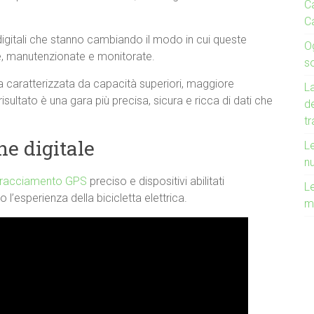
Ca
C
igitali che stanno cambiando il modo in cui queste
O
te, manutenzionate e monitorate.
s
ra caratterizzata da capacità superiori, maggiore
La
risultato è una gara più precisa, sicura e ricca di dati che
de
t
ne digitale
Le
n
tracciamento GPS
preciso e dispositivi abilitati
Le
 l’esperienza della bicicletta elettrica.
m