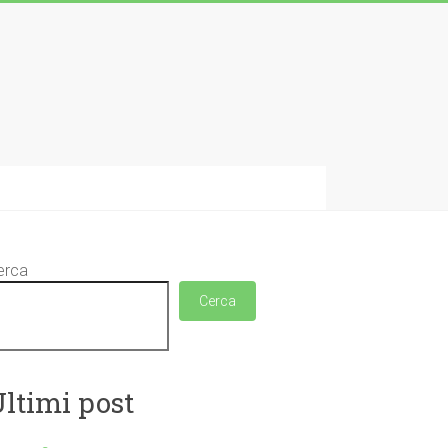
erca
Cerca
ltimi post