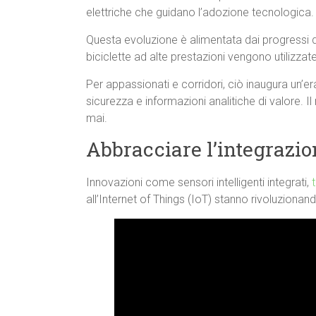
elettriche che guidano l’adozione tecnologica.
Questa evoluzione è alimentata dai progressi d
biciclette ad alte prestazioni vengono utilizza
Per appassionati e corridori, ciò inaugura un’e
sicurezza e informazioni analitiche di valore. Il 
mai.
Abbracciare l’integrazio
Innovazioni come sensori intelligenti integrati,
all’Internet of Things (IoT) stanno rivoluzionando