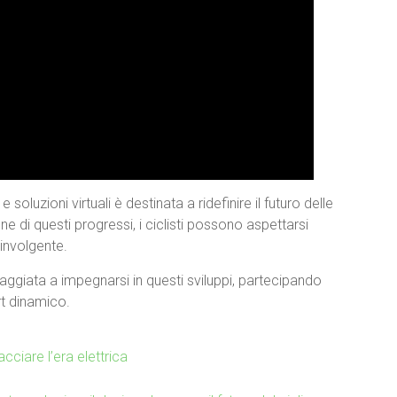
soluzioni virtuali è destinata a ridefinire il futuro delle
one di questi progressi, i ciclisti possono aspettarsi
oinvolgente.
raggiata a impegnarsi in questi sviluppi, partecipando
rt dinamico.
ciare l’era elettrica