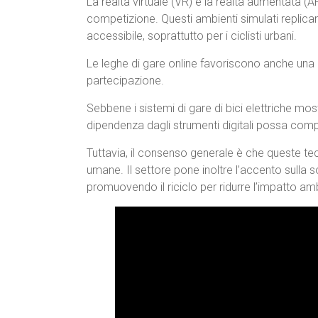
La realtà virtuale (VR) e la realtà aumentata (
competizione. Questi ambienti simulati replican
accessibile, soprattutto per i ciclisti urbani.
Le leghe di gare online favoriscono anche una
partecipazione.
Sebbene i sistemi di gare di bici elettriche mo
dipendenza dagli strumenti digitali possa compr
Tuttavia, il consenso generale è che queste te
umane. Il settore pone inoltre l’accento sulla s
promuovendo il riciclo per ridurre l’impatto am