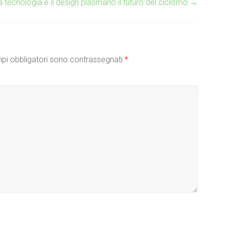
a tecnologia e il design plasmano il futuro del ciclismo
→
pi obbligatori sono contrassegnati
*