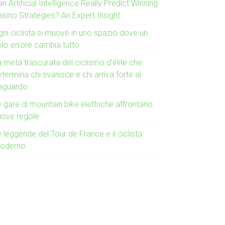
n Artificial Intelligence Really Predict Winning
asino Strategies? An Expert Insight
gni ciclista si muove in uno spazio dove un
olo errore cambia tutto
 metà trascurata del ciclismo d’élite che
termina chi svanisce e chi arriva forte al
raguardo
 gare di mountain bike elettriche affrontano
uove regole
 leggende del Tour de France e il ciclista
oderno