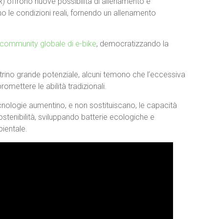
AR) offrono nuove possibilità di allenamento e
o le condizioni reali, fornendo un allenamento
community globale di e-bike
, democratizzando la
strino grande potenziale, alcuni temono che l’eccessiva
omettere le abilità tradizionali.
cnologie aumentino, e non sostituiscano, le capacità
ostenibilità, sviluppando batterie ecologiche e
bientale.