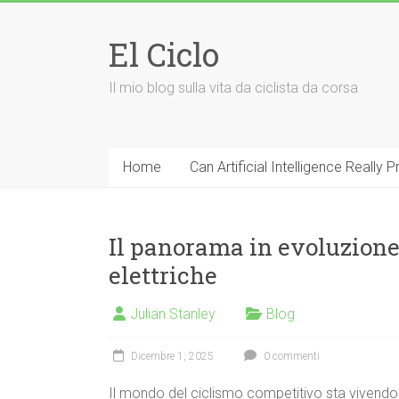
Vai
al
El Ciclo
contenuto
Il mio blog sulla vita da ciclista da corsa
Home
Can Artificial Intelligence Really
Il panorama in evoluzione 
elettriche
Julian Stanley
Blog
Dicembre 1, 2025
0 commenti
Il mondo del ciclismo competitivo sta vivendo