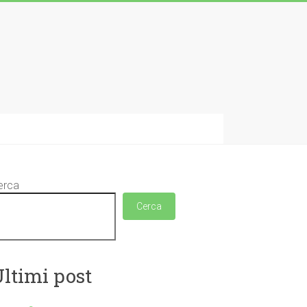
erca
Cerca
ltimi post