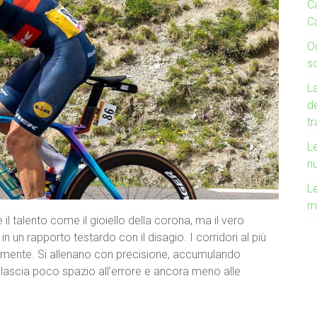
Ca
C
O
s
La
de
t
Le
n
Le
m
il talento come il gioiello della corona, ma il vero
in un rapporto testardo con il disagio. I corridori al più
ramente. Si allenano con precisione, accumulando
 lascia poco spazio all’errore e ancora meno alle