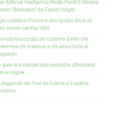
n Artificial Intelligence Really Predict Winning
asino Strategies? An Expert Insight
gni ciclista si muove in uno spazio dove un
olo errore cambia tutto
 metà trascurata del ciclismo d’élite che
termina chi svanisce e chi arriva forte al
raguardo
 gare di mountain bike elettriche affrontano
uove regole
 leggende del Tour de France e il ciclista
oderno