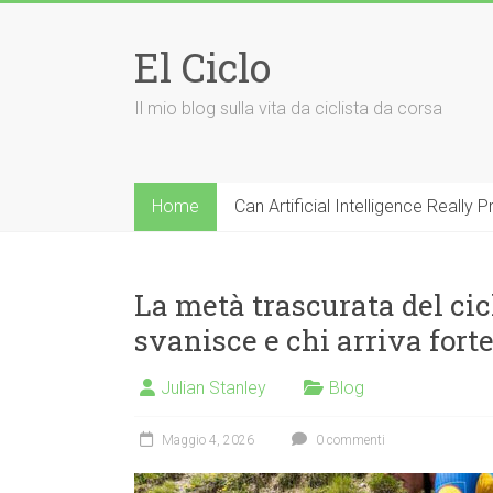
Vai
al
El Ciclo
contenuto
Il mio blog sulla vita da ciclista da corsa
Home
Can Artificial Intelligence Really
La metà trascurata del cic
svanisce e chi arriva fort
Julian Stanley
Blog
Maggio 4, 2026
0 commenti